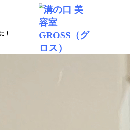
BLOG
に！